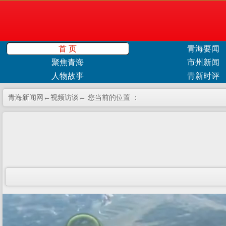
首 页
青海要闻
聚焦青海
市州新闻
人物故事
青新时评
青海新闻网←
视频访谈
← 您当前的位置 ：