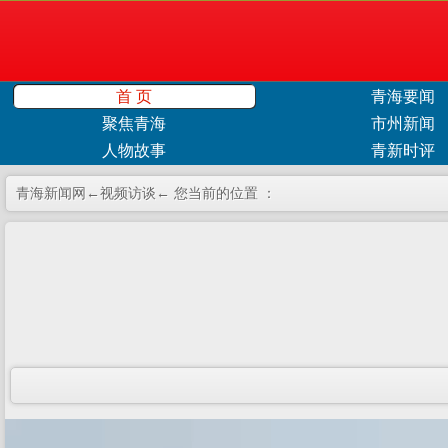
首 页
青海要闻
聚焦青海
市州新闻
人物故事
青新时评
青海新闻网←
视频访谈
← 您当前的位置 ：