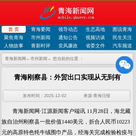
首 页
青海要闻
领导动态
生态高地
图说青海
聚焦青海
市州新闻
通知公告
视频访谈
民生关注
人物故事
青新时评
党风廉政
省委文件
汽车频道
青海新闻网←
市州新闻
← 您当前的位置 ：
青海刚察县：外贸出口实现从无到有
发布时间：2025-12-02 来源:青海日报
青海新闻网·江源新闻客户端讯 11月28日，海北藏
族自治州刚察县一批价值1440美元，折合人民币10223
元的高原特色牦牛绒围巾产品，经海关完成检验检疫与