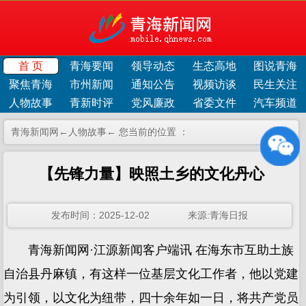
首 页
青海要闻
领导动态
生态高地
图说青海
聚焦青海
市州新闻
通知公告
视频访谈
民生关注
人物故事
青新时评
党风廉政
省委文件
汽车频道
青海新闻网←
人物故事
← 您当前的位置 ：
【先锋力量】映照土乡的文化丹心
发布时间：2025-12-02 来源:青海日报
青海新闻网·江源新闻客户端讯 在海东市互助土族
自治县丹麻镇，有这样一位基层文化工作者，他以党建
为引领，以文化为纽带，四十余年如一日，将共产党员