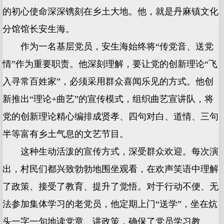
的初心使命深深镌刻在乡土大地。他，就是丹麻镇文化
分馆馆长安生海。
作为一名基层党员，安生海始终将“传党音、送党
情”作为重要职责。他深刻理解，要让党的创新理论“飞
入寻常百姓家”，必须采用群众喜闻乐见的方式。他创
新推出“理论+曲艺”的宣传模式，组织曲艺宣讲队，将
党的创新理论精心编排成贤孝、四句对白、道情、三句
半等富有乡土气息的文艺节目。
这种生动活泼的宣传方式，深受群众欢迎。每次演
出，村民们都兴致勃勃地围坐观看，在欢声笑语中理解
了政策、接受了教育、提升了觉悟。对于行动不便、无
法参加集体学习的老党员，他定期上门“送学”，坐在炕
头一字一句地读党章、讲政策，确保了党员学习教