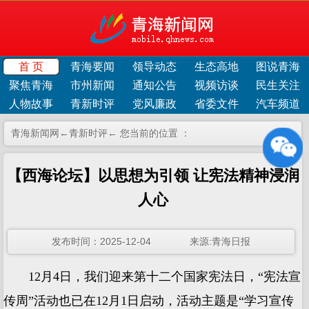
首 页
青海要闻
领导动态
生态高地
图说青海
聚焦青海
市州新闻
通知公告
视频访谈
民生关注
人物故事
青新时评
党风廉政
省委文件
汽车频道
青海新闻网←
青新时评
← 您当前的位置 ：
【西海论坛】以思想为引领 让宪法精神浸润
人心
发布时间：2025-12-04 来源:青海日报
12月4日，我们迎来第十二个国家宪法日，“宪法宣
传周”活动也已在12月1日启动，活动主题是“学习宣传