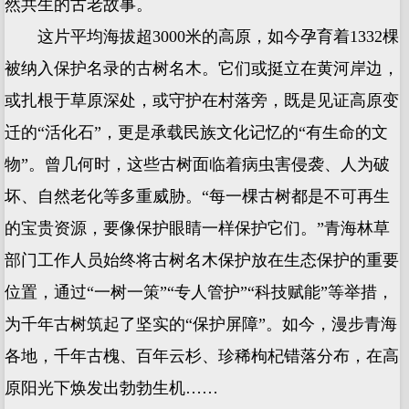
然共生的古老故事。
这片平均海拔超3000米的高原，如今孕育着1332棵
被纳入保护名录的古树名木。它们或挺立在黄河岸边，
或扎根于草原深处，或守护在村落旁，既是见证高原变
迁的“活化石”，更是承载民族文化记忆的“有生命的文
物”。曾几何时，这些古树面临着病虫害侵袭、人为破
坏、自然老化等多重威胁。“每一棵古树都是不可再生
的宝贵资源，要像保护眼睛一样保护它们。”青海林草
部门工作人员始终将古树名木保护放在生态保护的重要
位置，通过“一树一策”“专人管护”“科技赋能”等举措，
为千年古树筑起了坚实的“保护屏障”。如今，漫步青海
各地，千年古槐、百年云杉、珍稀枸杞错落分布，在高
原阳光下焕发出勃勃生机……