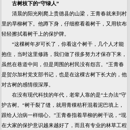
古树枝下的“守绿人”
清晨的阳光刚爬上贵德县的山梁，王青春就来到村
里的旱柳树下。他蹲下身，仔细察看着树干，又用软布
轻轻擦拭着树干上的保护牌。
“这棵树年岁可长了，你看这个树干，几个人才能
抱住，当时这里修路，我们做了很多努力才保存下来，
虽然在巷道中间，但是周围的村民没有怨言。”王青春
是贺尔加村党支部书记，也是在这棵古树下长大的，他
对古树的感情很深厚。
在没有现代科技的年代，老辈人靠的是“土办法”守
护古树。“树干裂了缝，就用青稞秸秆混着泥巴填上，
跟给人治病一样细心。”王青春指着旱柳的树干说，“现
在大家的保护意识越来越好了，而且有专业的林草工程