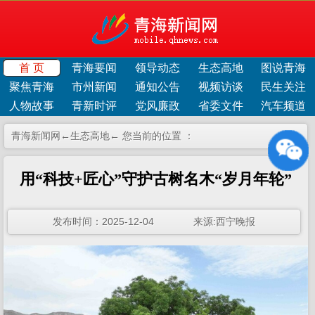
首 页
青海要闻
领导动态
生态高地
图说青海
聚焦青海
市州新闻
通知公告
视频访谈
民生关注
人物故事
青新时评
党风廉政
省委文件
汽车频道
青海新闻网←
生态高地
← 您当前的位置 ：
用“科技+匠心”守护古树名木“岁月年轮”
发布时间：2025-12-04 来源:西宁晚报