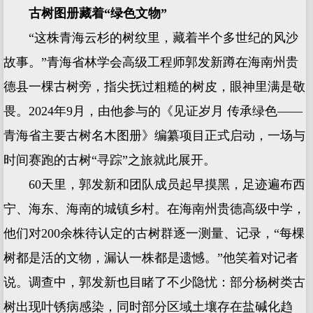
古树图册藏着“绿色文物”
“这株青海云杉的树纹里，藏着半个多世纪的风沙
故事。”青海省林学会高级工程师郭发新蹲在海南州贵
德县一棵古树旁，指尖抚过粗糙的树皮，眼神里满是敬
畏。2024年9月，由他参与的《见证岁月 传承绿色——
青海省主要古树名木图册》编纂项目正式启动，一场与
时间赛跑的古树“寻踪”之旅就此展开。
60天里，郭发新和团队成员起早摸黑，足迹遍布西
宁、海东、海南的城镇乡村。在海南州贵德高级中学，
他们对200余株待认定的古树群逐一测量、记录，“每棵
树都是活的文物，漏认一株都是遗憾。”他笑着对记者
说。调查中，郭发新也目睹了不少隐忧：部分杨树类古
树出现叶锈病感染，同时部分区域土壤存在盐碱化趋