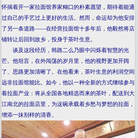
怀揣着开一家拉面馆养家糊口的朴素愿望，期待着能通
过自己的手艺过上更好的生活。然而，命运却为他安排
了另一条道路——在经营拉面馆十多年后，他毅然将店
铺转让后回到故乡，投身于茶叶生意。
谈及这段经历，韩路二么乃眼中闪烁着智慧的光
芒。他坦言，在外闯荡的岁月里，他的视野更加开阔
了、思路更加清晰了。在他看来，茶叶生意的利润空间
远非拉面馆能比。如今，他以一种全新的方式继续参与
着拉面产业：将从全国各地精选而来的茶叶，配送到大
江南北的拉面店里，为这碗承载着乡愁与梦想的拉面，
增添一抹别样的清香。