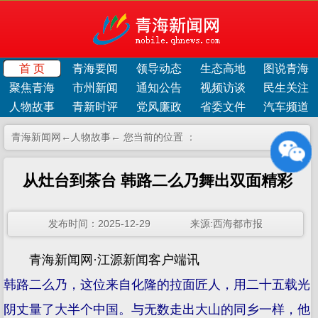
首 页
青海要闻
领导动态
生态高地
图说青海
聚焦青海
市州新闻
通知公告
视频访谈
民生关注
人物故事
青新时评
党风廉政
省委文件
汽车频道
青海新闻网←
人物故事
← 您当前的位置 ：
从灶台到茶台 韩路二么乃舞出双面精彩
发布时间：2025-12-29 来源:西海都市报
青海新闻网·江源新闻客户端讯
韩路二么乃，这位来自化隆的拉面匠人，用二十五载光
阴丈量了大半个中国。与无数走出大山的同乡一样，他