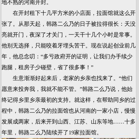
地不熟的河南开封。
在开封租下十几平方米的小店面，拉面馆就这么开
张了。从那天起，韩路二么乃的日子被拉得很长：天没
亮就开门，夜深了才关门，一天干十几个小时是常事。
他别无选择，只能咬着牙埋头苦干。现在说起创业前几
年，他总念叨：“多亏政府开的证明，让我们办手续少
跑腿，租房子少碰壁，省了很多事！”
生意渐渐好起来后，老家的乡亲也找来了。“他们
愿意来投奔我，我就不能不管。”韩路二么乃说，他始
终记得乡里乡亲最初的支持。就这样，在帮助同乡的过
程中，韩路二么乃的拉面馆也从河南的一家小店，慢慢
发展成两家，后来开到山西、江苏、山东等地……十多
年里，韩路二么乃陆续开了19家拉面馆。