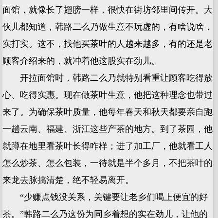
面馆，就像长了翅膀一样，很快在街坊邻里间传开。大
伙儿都知道，韩路二么乃做生意不玩虚的，有啥说啥，
实打实。这不，找他买茶叶的人越来越多，有的还是老
顾客介绍来的，就冲着他这股实在劲儿。
开拉面馆时，韩路二么乃就特别看重让顾客吃得放
心、吃得实惠。现在做茶叶生意，他把这种理念也带过
来了。为确保茶叶质量，他每年春天和秋天都要亲自跑
一趟云南、福建、浙江这些产茶的地方。到了茶园，他
就蹲在地里看茶叶长得咋样；进了加工厂，他就看工人
怎么炒茶、怎么包装，一待就是半个多月，不把茶叶的
来龙去脉搞清楚，绝不轻易离开。
“少赚点钱没关系，关键要让老乡们喝上便宜的好
茶。”韩路二么乃这份为同乡着想的实在劲儿，让他的