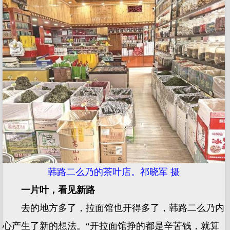
韩路二么乃的茶叶店。祁晓军 摄
一片叶，看见新路
去的地方多了，拉面馆也开得多了，韩路二么乃内
心产生了新的想法。“开拉面馆挣的都是辛苦钱，就算