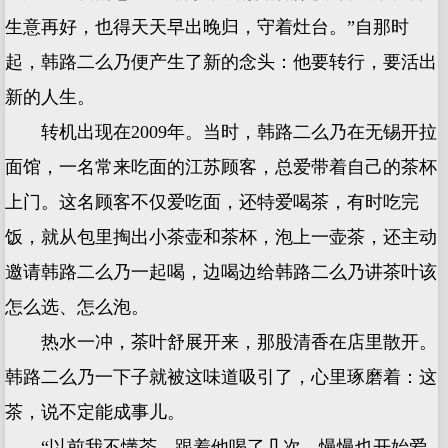
生意再好，也得天天早出晚归，守着灶台。”自那时
起，韩路二么乃便产生了新的念头：他要转行，要活出
新的人生。
转机出现在2009年。当时，韩路二么乃在无锡开拉
面馆，一名常来吃面的江苏顾客，总爱带着自己的茶杯
上门。这名顾客不仅爱吃面，还特爱喝茶，有时吃完
饭，就从包里掏出小茶壶和茶杯，泡上一壶茶，还主动
邀请韩路二么乃一起喝，边喝边给韩路二么乃讲茶叶该
怎么选、怎么泡。
热水一冲，茶叶舒展开来，那股清香在店里散开。
韩路二么乃一下子就被这味道吸引了，心里琢磨着：这
茶，说不定能成事儿。
“以前我不懂茶，跟着他喝了几次，慢慢也开始爱