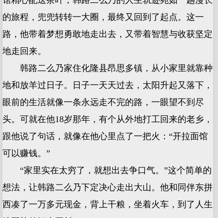
馆精心配送茶叶，韩路二么乃的人生轨迹宛如一趟漫长
的旅程，兜兜转转一大圈，最终又回到了起点。这一
路，他带着梦想勇敢地走出去，又带着智慧与收获坚定
地走回来。
韩路二么乃家住化隆县昂思多镇，从小家里就靠种
地和放羊过日子。日子一天天过去，太阳升起又落下，
眼前的生活就像一条永远走不完的路，一眼望不到尽
头。可就在他18岁那年，有个从外地打工回来的老乡，
跟他说了句话，就像在他心里点了一把火：“开拉面馆
可以赚钱。”
“家里实在太穷了，就想出去争口气。”这个简单的
想法，让韩路二么乃下定决心走出大山。他和同伴东拼
西凑了一万多元现金，背上干粮，坐着火车，到了人生