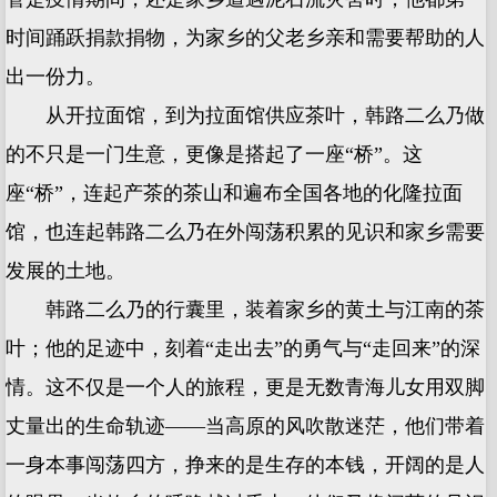
时间踊跃捐款捐物，为家乡的父老乡亲和需要帮助的人
出一份力。
从开拉面馆，到为拉面馆供应茶叶，韩路二么乃做
的不只是一门生意，更像是搭起了一座“桥”。这
座“桥”，连起产茶的茶山和遍布全国各地的化隆拉面
馆，也连起韩路二么乃在外闯荡积累的见识和家乡需要
发展的土地。
韩路二么乃的行囊里，装着家乡的黄土与江南的茶
叶；他的足迹中，刻着“走出去”的勇气与“走回来”的深
情。这不仅是一个人的旅程，更是无数青海儿女用双脚
丈量出的生命轨迹——当高原的风吹散迷茫，他们带着
一身本事闯荡四方，挣来的是生存的本钱，开阔的是人