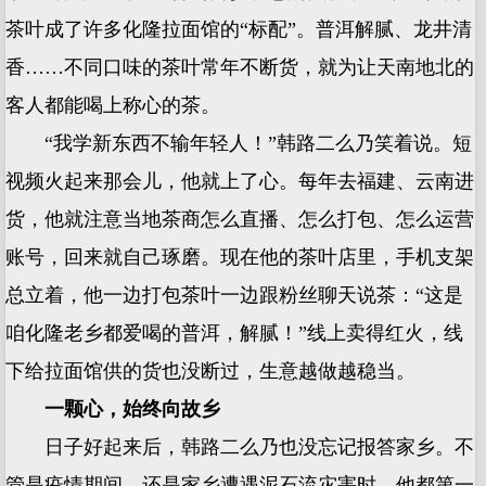
茶叶成了许多化隆拉面馆的“标配”。普洱解腻、龙井清
香……不同口味的茶叶常年不断货，就为让天南地北的
客人都能喝上称心的茶。
“我学新东西不输年轻人！”韩路二么乃笑着说。短
视频火起来那会儿，他就上了心。每年去福建、云南进
货，他就注意当地茶商怎么直播、怎么打包、怎么运营
账号，回来就自己琢磨。现在他的茶叶店里，手机支架
总立着，他一边打包茶叶一边跟粉丝聊天说茶：“这是
咱化隆老乡都爱喝的普洱，解腻！”线上卖得红火，线
下给拉面馆供的货也没断过，生意越做越稳当。
一颗心，始终向故乡
日子好起来后，韩路二么乃也没忘记报答家乡。不
管是疫情期间，还是家乡遭遇泥石流灾害时，他都第一