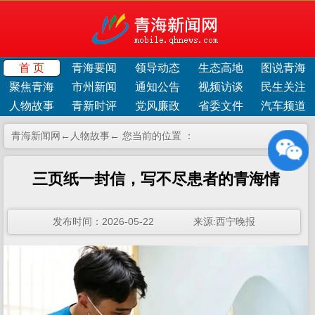
首 页
青海要闻
领导动态
生态高地
图说青海
聚焦青海
市州新闻
通知公告
视频访谈
民生关注
人物故事
青新时评
党风廉政
省委文件
汽车频道
青海新闻网←
人物故事
← 您当前的位置 ：
三页纸一封信，写不尽患者的青海情
发布时间：2026-05-22 来源:西宁晚报