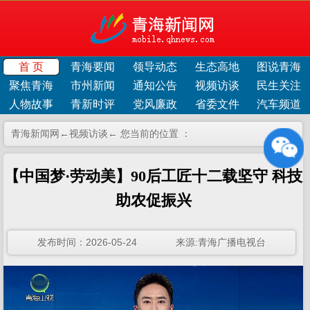
首 页
青海要闻
领导动态
生态高地
图说青海
聚焦青海
市州新闻
通知公告
视频访谈
民生关注
人物故事
青新时评
党风廉政
省委文件
汽车频道
青海新闻网←
视频访谈
← 您当前的位置 ：
【中国梦·劳动美】90后工匠十二载坚守 科技
助农促振兴
发布时间：2026-05-24 来源:青海广播电视台