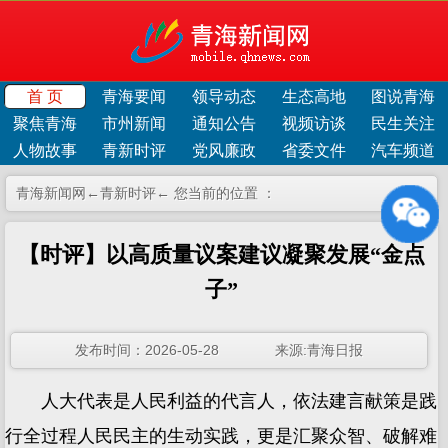
首 页
青海要闻
领导动态
生态高地
图说青海
聚焦青海
市州新闻
通知公告
视频访谈
民生关注
人物故事
青新时评
党风廉政
省委文件
汽车频道
青海新闻网←
青新时评
← 您当前的位置 ：
【时评】以高质量议案建议凝聚发展“金点
子”
发布时间：2026-05-28 来源:青海日报
人大代表是人民利益的代言人，依法建言献策是践
行全过程人民民主的生动实践，更是汇聚众智、破解难