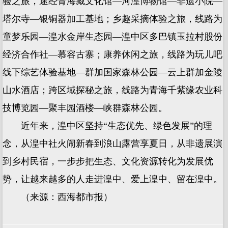
验之旅，途经青海藏文化馆—河湟博物馆—非遗小院—
塔尔寺—银铜器加工基地；乡趣采摘体验之旅，线路为
童梦乐园—湟水金岸生态园—湟中区多巴镇玉拉村股份
经济合作社—慕容古寨；康养休闲之旅，线路为玩儿吧
线下综艺体验基地—群加国家森林公园—云上群加金陵
山水酒店；跨区域探秘之旅，线路为青海千紫缘农业科
技博览园—聚丰园酒楼—峡群森林公园。
近年来，湟中区坚持“生态优先、绿色发展”的理
念，从湟中社火闹新春到浪山露营享夏日，从非遗展演
到乡村民宿，一步步把生态、文化资源转化为发展优
势，让越来越多的人走进湟中、爱上湟中、留在湟中。
（来源：西海都市报）