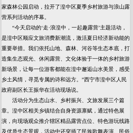
家森林公园启动，拉开了湟中区夏季乡村旅游与浪山露
营系列活动的序幕。
“今天启动的‘走·浪湟中，一起趣露营’主题活动，
是湟中区顺应文旅消费新潮流，激活夏日经济新动能的
重要举措。我们依托山地、森林、河谷等生态本底，打
造集生态观光、休闲露营、文化体验于一体的乡村旅游
新场景，让每一位游客都能在湟中邂逅山水美景，感受
乡土风情，寻觅专属的诗和远方。”西宁市湟中区人民
政府副区长王振华在活动现场说。
活动分为生态山水、乡村振兴、文旅发展三个篇
章。湟中区相关乡镇结合自身资源禀赋，通过特色展
演，向现场观众推介辖区精品露营点位、特色游玩线路
及优质生态景观，活动中还穿插了民族歌舞表演、民俗