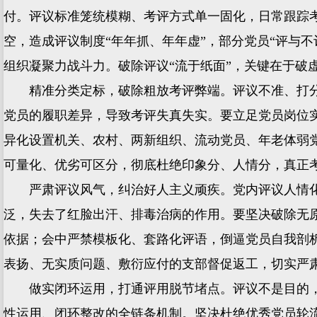
付。评议标准笼统模糊、考评方式单一固化，日常跟踪
空，造成评议制度“年年抓、年年虚”，部分党员“评与
组织凝聚力战斗力。破除评议“流于纸面”，关键在于破虚
精准分类定标，破除粗放考评弊端。评议不准、打分随
党员的履职差异，导致考评失真失实。要立足党员岗位实
异化设置机关、农村、两新组织、流动党员、年老体弱
可量化、优劣可区分，彻底杜绝印象分、人情分，真正
严肃评议风气，纠治好人主义顽疾。党内评议人情化
泛，失去了红脸出汗、排毒治病的作用。要坚决破除无
依据；会中严禁模板化、套路化评语，倒逼党员自我剖
表扬、无实质问题、敷衍应付的支部督促返工，切实严
做实闭环运用，打通评用脱节堵点。评议不是目的，以
性运用、闭环整改的全链条机制。坚决杜绝优秀党员轮