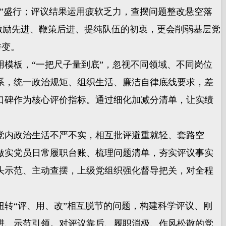
”盛行；评议结果运用疲软乏力，查摆问题整改悬空落
到激励先进、鞭策后进、提纯队伍的初衷，更会削弱基层党
转变。
模板，“一把尺子量到底”，忽视不同领域、不同岗位
体系，统一政治规矩、组织生活、廉洁自律底线要求，差
口碑作为核心评价指标。通过细化加减分清单，让实绩
内政治生活不严不实，相互批评避重就轻、套路空
做实党员日常履职台账、梳理问题清单，夯实评议事实
头示范、主动查摆，上级党组织强化督导把关，对全程
转“评、用、改”相互脱节的问题，构建科学评议、刚
进、示范引领。对评议靠后、履职消极、作风松散的党