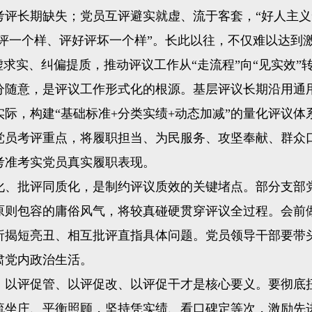
考评长期缺失；党员互评避实就虚、流于客套，“好人主义
不评一个样、评好评坏一个样”。长此以往，不仅难以达
求实、纠偏提质，推动评议工作从“走流程”向“见实效”
意，是评议工作形式化的根源。基层评议长期沿用通用
际，构建“基础标准+分类实绩+动态加减”的量化评议
党员考评重点，将履职担当、为民服务、攻坚奉献、群众
考准考实党员真实履职表现。
、批评同质化，是制约评议质效的关键堵点。部分支部党
原则包容的庸俗风气，将较真碰硬贯穿评议全过程。会前
析揭短亮丑、相互批评直指具体问题。党员领导干部要带
肃党内政治生活。
评促管、以评促改、以评促干才是核心要义。要彻底扭
流坐庄、平衡照顾，坚持凭实绩、看口碑定等次，激励先