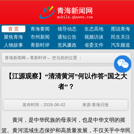
首 页
青海要闻
领导动态
生态高地
图说青海
聚焦青海
市州新闻
通知公告
视频访谈
民生关注
人物故事
青新时评
党风廉政
省委文件
汽车频道
青海新闻网←
青新时评
← 您当前的位置 ：
【江源观察】“清清黄河”何以作答“国之大
者”？
发布时间：2026-06-02 来源:青海日报
黄河，是中华民族的母亲河，也是中华文明的摇
篮。黄河流域生态保护和高质量发展，不仅关乎中华民