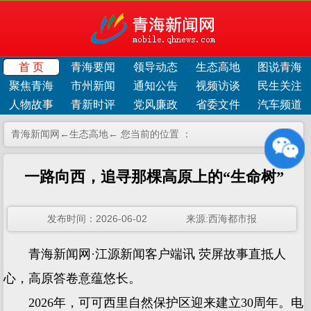
首 页
青海要闻
领导动态
生态高地
图说青海
聚焦青海
市州新闻
通知公告
视频访谈
民生关注
人物故事
青新时评
党风廉政
省委文件
汽车频道
青海新闻网←
生态高地
← 您当前的位置 ：
一路向西，追寻那棵高原上的“生命树”
发布时间：2026-06-02 来源:西海都市报
青海新闻网·江源新闻客户端讯 荧屏故事直抵人
心，高原答卷意蕴悠长。
2026年，可可西里自然保护区迎来建立30周年。电