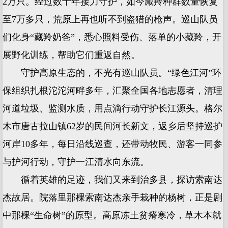
2万只。经过数十年接力守护，如今藏羚种群数量恢复
至7万多只，荒原上再也听不到盗猎的枪声。巡山队员
们化身“藏羚奶爸”，悉心照料受伤、落单的小藏羚，开
展野化训练，帮助它们重返自然。
守护高原生态的，不光有巡山队员。“绿色江河”环
保组织扎根沱沱河畔多年，汇聚全国各地志愿者，清理
河道垃圾、监测水质，用点滴行动守护长江源头。格尔
木市唐古拉山镇62岁的民间河长新文，返乡后坚持巡护
河岸10多年，每日沿线巡查，还带动牧民、游客一同参
与护河行动，守护一江清水向东流。
循着英雄的足迹，我们又来到治多县，探访索南达
杰故居。院落里那棵索南达杰亲手栽种的杨树，正是剧
中那棵“生命树”的原型。高原冻土贫瘠寒冷，草木本就