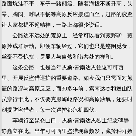
路面坑洼不平，车子一路颠簸。随着海拔不断升高，头
晕、胸闷、呼吸不畅等高原反应接踵而至，赶路的疲惫
让大家都提不起精神，一路上都很少说话。
公路边不远处的荒原上，经常可以看到藏野驴、藏
原羚成群活动。即便车辆经过，它们也只是悠闲觅食，
丝毫不受惊扰，尽显人与自然和谐共处的祥和。
这条公路，也是当年杰桑·索南达杰往返可可西
里、开展反盗猎巡护的重要道路。如今我们只需面对颠
簸的路况与高原反应，而30多年前，索南达杰和巡山队
员穿行于此，不仅要克服崎岖路况和高原缺氧，还要时
刻提防盗猎者，每一次巡护都危机四伏。
车辆行至昆仑山口，杰桑·索南达杰烈士纪念碑静
静矗立在此。早年可可西里盗猎现象频发，藏羚种群数