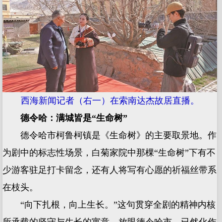
西海新闻记者（右一）在索南达杰故居直播。
德令哈：满城皆是“生命树”
德令哈市柯鲁柯镇是《生命树》的主要取景地。作
为剧中的标志性场景，白菊家院中那棵“生命树”下有不
少游客驻足打卡留念，还有人将写有心愿的祈福丝带系
在枝头。
“向下扎根，向上生长。”这句贯穿全剧的精神内核
所承载的坚守与生长的寓意，放眼德令哈市，已然化作