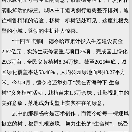
满眼鲜活的绿意。城区主干道两侧行道树整齐排列，通
往柯鲁柯镇的沿途，杨树、柳树随处可见，这座扎根戈
壁的小城，蓬勃的生机让人惊喜。
“十四五”期间，德令哈市累计投入生态建设资金
2.62亿元，实施生态修复重点项目26项，完成国土绿化
29.3万亩，全民义务植树8.34万株。截至2025年底，城
区绿化覆盖率达53.48%，人均公园绿地面积43.27平方
米。今年4月，德令哈还举办了“我在青海种下‘生命
树’”义务植树活动，栽植苗木1.5万余株，让影视剧中的
美好意象，落地成为戈壁上实实在在的绿意。
剧中的那棵杨树是艺术创作，而德令哈每一棵迎风
挺立的树，都是扎根逆境、努力生长的“生命树”。感受