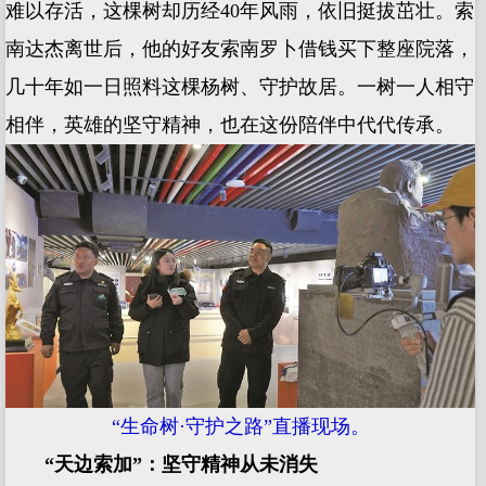
难以存活，这棵树却历经40年风雨，依旧挺拔茁壮。索
南达杰离世后，他的好友索南罗卜借钱买下整座院落，
几十年如一日照料这棵杨树、守护故居。一树一人相守
相伴，英雄的坚守精神，也在这份陪伴中代代传承。
“生命树·守护之路”直播现场。
“天边索加”：坚守精神从未消失