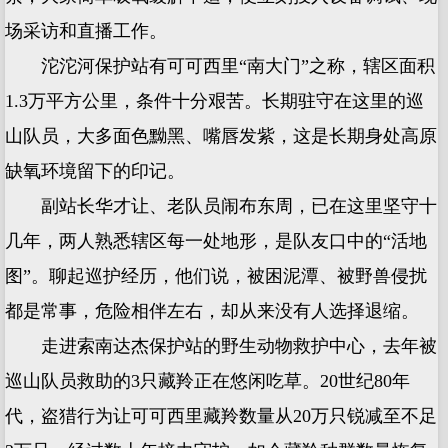
场采访和直播工作。
沱沱河保护站有可可西里“南大门”之称，辖区面积
1.3万平方公里，条件十分艰苦。长期驻守在这里的巡
山队员，大多面色黝黑、嘴唇发紫，这是长期身处高原
缺氧环境留下的印记。
副站长华才让、老队员闹布东周，已在这里坚守十
几年，两人熟悉辖区每一处地形，是队友口中的“活地
图”。聊起巡护经历，他们说，被困泥潭、被野兽侵扰
都是常事，危险相伴左右，却从来没有人选择退缩。
走进索南达杰保护站的野生动物救护中心，去年被
巡山队员救助的3只藏羚正在悠闲吃草。20世纪80年
代，盗猎行为让可可西里藏羚数量从20万只锐减至不足