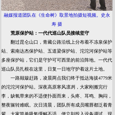
融媒报道团队在《生命树》取景地拍摄短视频。史永
寿 摄
荒原保护站：一代代巡山队员接续坚守
翻过昆仑山口，青藏公路沿线上分布着不冻泉保护
站、索南达杰保护站、五道梁保护站、沱沱河保护站等
多座保护站，它们是守护可可西里的前沿阵地。一代代
巡山队员扎根在这里，日复一日地守护着这片土地。
一路颠簸赶路，凌晨两点我们终于抵达海拔4779米
的沱沱河保护站。深夜高原寒风凛冽，大家刚搬完行
李，缺氧带来的不适便扑面而来，头疼、耳鸣、胸闷，
整夜辗转难眠。次日清晨，团队所有成员嘴唇都泛着青
紫，大家简单吸氧缓解不适，便立刻投入设备调试、现