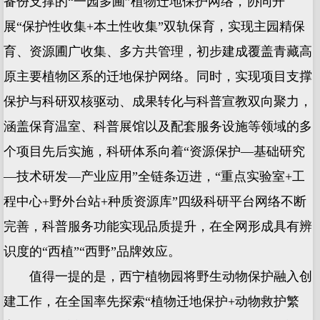
备份支撑的“一园多圃”植物迁地保护网络，协同开
展“保护性收集+本土性收集”双轨保育，实现主园精保
育、资源圃广收集、多方共管理，初步建成覆盖青藏高
原主要植物区系的迁地保护网络。同时，实现项目支撑
保护与科研双核驱动、成果转化与科普宣教双向聚力，
涵盖保育温室、科普展馆以及配套服务设施等领域的多
个项目先后实施，科研体系向着“资源保护—基础研究
—技术研发—产业应用”全链条迈进，“重点实验室+工
程中心+野外台站+种质资源库”四级科研平台网络不断
完善，科普服务功能实现品质提升，在全网形成具有辨
识度的“西植”“西野”品牌效应。
值得一提的是，西宁植物园将野生动物保护融入创
建工作，在全国率先探索“植物迁地保护+动物救护繁