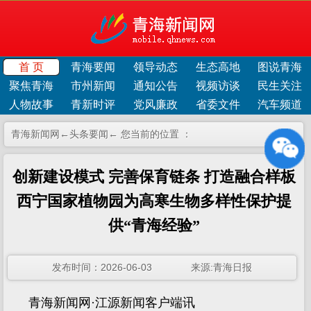
首 页
青海要闻
领导动态
生态高地
图说青海
聚焦青海
市州新闻
通知公告
视频访谈
民生关注
人物故事
青新时评
党风廉政
省委文件
汽车频道
青海新闻网←
头条要闻
← 您当前的位置 ：
创新建设模式 完善保育链条 打造融合样板
西宁国家植物园为高寒生物多样性保护提
供“青海经验”
发布时间：2026-06-03 来源:青海日报
青海新闻网·江源新闻客户端讯